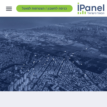
כניסה לחשבון / הצטרפות לפאנל
בקרת איכות וניהול משיבים על פי סטנדרטים
בינלאומיים של ארגון EsOMaR