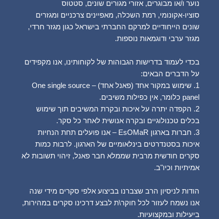
נוער ו/או מבוגרים, אזורי מגורים שונים, סטטוס
סוציו-אקונומי, רמת השכלה, מאפיינים צרכניים ומגזרים
שונים הייחודיים למרקם החברתי בישראל כגון מגזר חרדי,
מגזר ערבי ודוגמאות נוספות.
בכדי לעמוד בדרישות הגבוהות של לקוחותינו, אנו מקפידים
על הדברים הבאים:
1. שימוש במקור אחד (פאנל אחד) – One single source
panel כלומר, אין כפילות משיבים.
2. הקפדה יתרה על איכות ובקרת המשיבים תוך שימוש
בכלים טכנולוגיים ובקרה אנושית לאחר כל סקר.
3. חברות בארגון EsOMaR – אנו פועלים תחת הנחיות
איכות בסטנדרטים בינלאומיים של הארגון. לרבות כמות
סקרים חודשית מרבית שממלא חבר פאנל, זיהוי תשובות לא
אמיתיות וכיו"ב.
הודות לניסיון הרב שצברנו בביצוע אלפי סקרים מידי שנה
אנו נשמח לעזור לכל חוקר\ת לבצע דרכינו סקרים במהירות,
ביעילות ובמקצועיות.