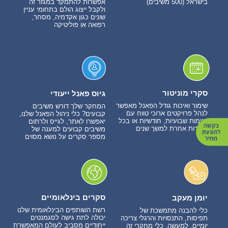
בישראל (500 משיבים)
אפשרות להתמקד במגזר זה
ולקבל ייצוג הולם בתחומי עניין
שונים כגון אקדמיה, מסחר,
רפואה או פוליטיקה
סקרי מוניטור
גיוס פאנל ייעודי
שימור ואיכות גודל הפאנל מאפשר
המחקר שלך דורש משיבים
לנהל פרויקטים ארוכי טווח עם
קבועים? כלי ניהול הפאנל שלנו,
דגימות שבועיות, חודשיות או בכל
יאפשרו לאתר, לגייס ולרתום
תדירות אחרת למשך שנים
משיבים קבועים למענה של
מספר סקרים על נושא מסוים
סקרים בינלאומיים
יומן מעקב
רשת השותפים הבינלאומית שלנו
כלי להבנה מתמשכת של
יכולה לתת גישה לסגמנטים
תפיסות, התנסויות והרגלי צריכה
ייחודיים מסביב לעולם המאפשרת
יומיים. למעשה, כלי מחקרי זה